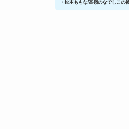
・松本ももな/高嶺のなでしこの